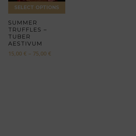
SELECT OPTIONS
This
SUMMER
product
TRUFFLES –
has
TUBER
multiple
AESTIVUM
variants.
Price
15,00
€
–
75,00
€
range:
The
15,00 €
options
through
may
75,00 €
be
chosen
on
the
product
page