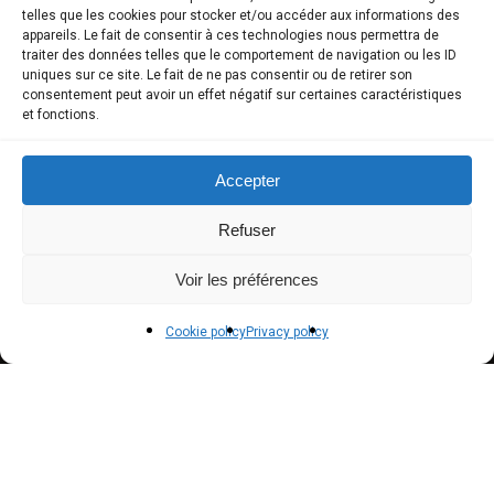
telles que les cookies pour stocker et/ou accéder aux informations des
appareils. Le fait de consentir à ces technologies nous permettra de
Store
traiter des données telles que le comportement de navigation ou les ID
uniques sur ce site. Le fait de ne pas consentir ou de retirer son
My Account
consentement peut avoir un effet négatif sur certaines caractéristiques
et fonctions.
Payment methods
Delivery
Accepter
Terms and conditions of sale
Refuser
POLICIES
Voir les préférences
Privacy policy
Cookie policy
Privacy policy
Terms of use
Cookie policy (EU)