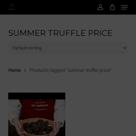
Menu
Skip
to
account
main
content
SUMMER TRUFFLE PRICE
Home
Products tagged “summer truffle price”