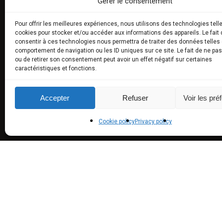
Gérer le consentement
E-BOU
Pour offrir les meilleures expériences, nous utilisons des technologies tell
cookies pour stocker et/ou accéder aux informations des appareils. Le fait 
Fresh tru
consentir à ces technologies nous permettra de traiter des données telles 
comportement de navigation ou les ID uniques sur ce site. Le fait de ne pa
Exceptio
ou de retirer son consentement peut avoir un effet négatif sur certaines
caractéristiques et fonctions.
Truffled
aromas)
Accepter
Refuser
Voir les pré
Truffle U
Experie
Cookie policy
Privacy policy