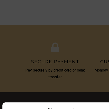
SECURE PAYMENT
CU
Pay securely by credit card or bank
Monday t
transfer