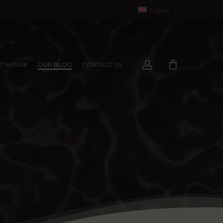
English
Français
(
French
)
account
T HOUSE
OUR BLOG
CONTACT US
EXPERIENCES
EXPERIENCES