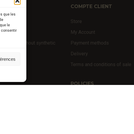
TIQUE
COMPTE CLIENT
es que les
de
ffles
Store
que le
s consentir
nal products
My Account
 products (without synthetic
Payment methods
Delivery
férences
niversity
Terms and conditions of sale
nces
POLICIES
Privacy policy
Terms of use
Cookie policy (EU)