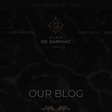
+33 04 66 33 65 47 - EMAIL
CUSTOMER TIPS
FOOD TRUCK
GUES
COMPANY SEMINARS
RUFFLED PRODUCTS
EXCEPTIONAL
WITHOUT SYNTHETIC
PRODUCTS
AROMAS)
OUR
BLOG