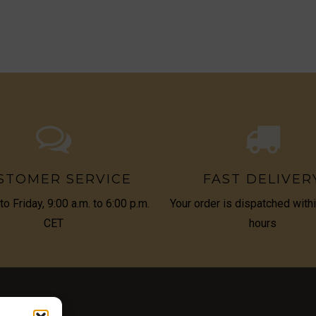
STOMER SERVICE
FAST DELIVER
o Friday, 9:00 a.m. to 6:00 p.m.
Your order is dispatched with
CET
hours