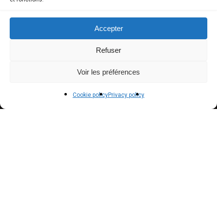
Terms and conditions of sale
Accepter
POLICIES
Refuser
Voir les préférences
Privacy policy
Terms of use
Cookie policy
Privacy policy
Cookie policy (EU)
NEWSLETTER
Inscrivez vous à notre newsletter pour suivre nos
actualités !
Suscribe to our newsletter to get our news !