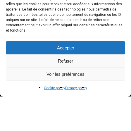
telles que les cookies pour stocker et/ou accéder aux informations des
appareils. Le fait de consentir à ces technologies nous permettra de
Store
traiter des données telles que le comportement de navigation ou les ID
uniques sur ce site. Le fait de ne pas consentir ou de retirer son
My Account
consentement peut avoir un effet négatif sur certaines caractéristiques
et fonctions.
Payment methods
Delivery
Accepter
Terms and conditions of sale
Refuser
POLICIES
Voir les préférences
Privacy policy
Cookie policy
Privacy policy
Terms of use
Cookie policy (EU)