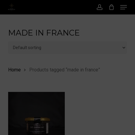
Menu
Skip
to
account
main
content
MADE IN FRANCE
Home
Products tagged “made in france”