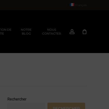
Français
ION DE
NOTRE
NOUS
Compte
ÎTE
BLOG
CONTACTER
EXPÉRIENCES
ION
EXPÉRIENCES
Rechercher
RECHERCHER