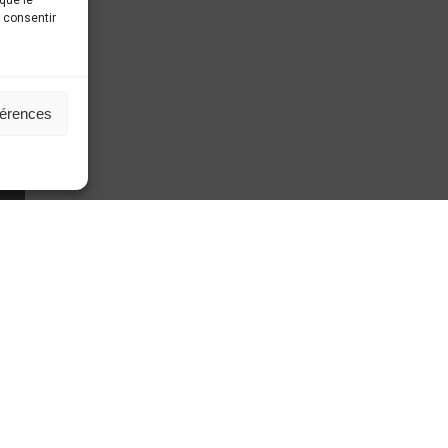
que le
s consentir
férences