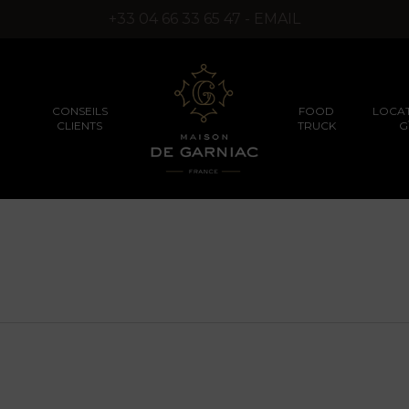
+33 04 66 33 65 47 - EMAIL
CONSEILS
FOOD
LOCAT
CLIENTS
TRUCK
G
SÉMINAIRES D’ENTREPRISES
PRODUITS TRUFFÉS
PRODUITS D’EXCEPT
(SANS ARÔMES DE
SYNTHÈSE)