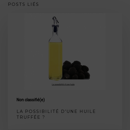
POSTS LIÉS
La
possibilité
d’une
huile
truffée
?
Non classifié(e)
LA POSSIBILITÉ D’UNE HUILE
TRUFFÉE ?