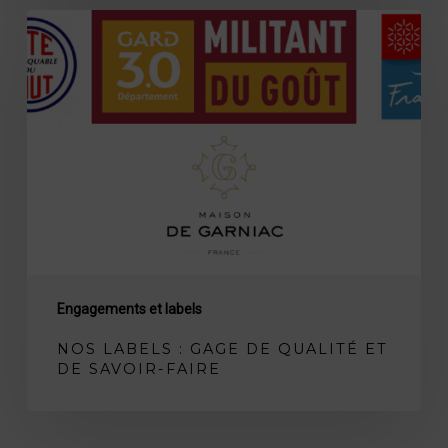
Nos
labels
:
Gage
de
qualité
et
de
savoir-
faire
Engagements et labels
NOS LABELS : GAGE DE QUALITÉ ET
DE SAVOIR-FAIRE