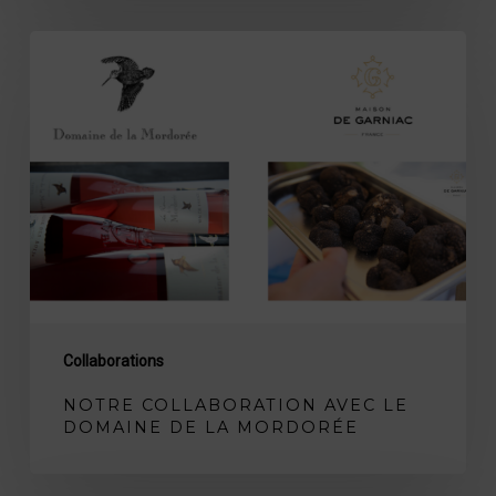
Notre
collaboration
avec
le
Domaine
de
la
Mordorée
Collaborations
NOTRE COLLABORATION AVEC LE
DOMAINE DE LA MORDORÉE