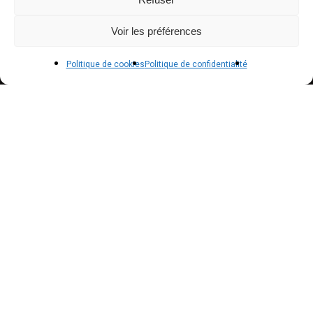
Livraison
Voir les préférences
Conditions générales de vente
Politique de cookies
Politique de confidentialité
POLICIES
Politique de confidentialité – RGPD
Mentions légales
Politique de cookies (UE)
NEWSLETTER
Inscrivez vous à notre newsletter pour suivre nos
actualités !
Suscribe to our newsletter to get our news !