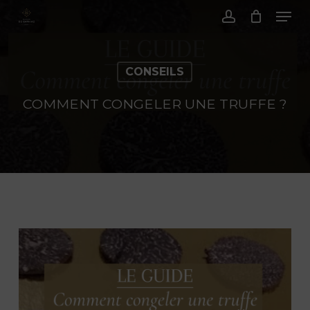
Menu
Passer
au
Compte
contenu
principal
CONSEILS
COMMENT CONGELER UNE TRUFFE ?