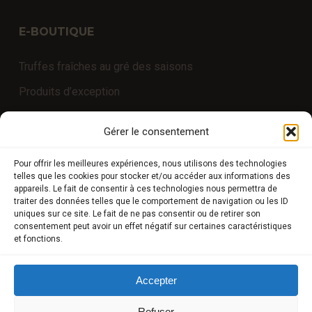
E-BOUTIQUE
Truffes fraîches au gré des saisons
Produits d’exception
Produits truffés (sans arômes de synthèse)
Gérer le consentement
Université de la truffe
Pour offrir les meilleures expériences, nous utilisons des technologies
Expériences
telles que les cookies pour stocker et/ou accéder aux informations des
appareils. Le fait de consentir à ces technologies nous permettra de
traiter des données telles que le comportement de navigation ou les ID
uniques sur ce site. Le fait de ne pas consentir ou de retirer son
COMPTE CLIENT
consentement peut avoir un effet négatif sur certaines caractéristiques
et fonctions.
Boutique
Mon compte
Accepter
Modes de paiement
Refuser