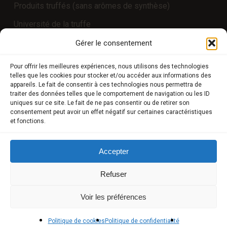
Produits truffés (sans arômes de synthèse)
Université de la truffe
Expériences
Gérer le consentement
Pour offrir les meilleures expériences, nous utilisons des technologies
telles que les cookies pour stocker et/ou accéder aux informations des
COMPTE CLIENT
appareils. Le fait de consentir à ces technologies nous permettra de
traiter des données telles que le comportement de navigation ou les ID
uniques sur ce site. Le fait de ne pas consentir ou de retirer son
Boutique
consentement peut avoir un effet négatif sur certaines caractéristiques
et fonctions.
Mon compte
Modes de paiement
Accepter
Livraison
Refuser
Conditions générales de vente
Voir les préférences
POLICIES
Politique de cookies
Politique de confidentialité