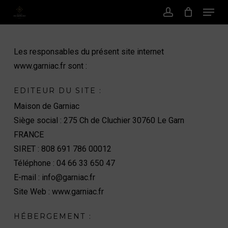
Menu
Passer
au
Compte
contenu
principal
Les responsables du présent site internet
www.garniac.fr sont :
EDITEUR DU SITE :
Maison de Garniac
Siège social : 275 Ch de Cluchier 30760 Le Garn
FRANCE
SIRET : 808 691 786 00012
Téléphone : 04 66 33 650 47
E-mail : info@garniac.fr
Site Web : www.garniac.fr
HÉBERGEMENT :