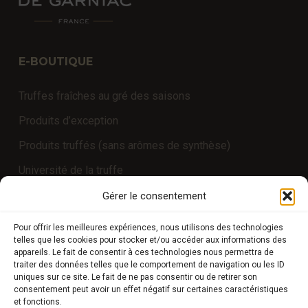
E-BOUTIQUE
Truffes fraîches au gré des saisons
Produits d’exception
Produits truffés (sans arômes de synthèse)
Université de la truffe
Expériences
Gérer le consentement
Pour offrir les meilleures expériences, nous utilisons des technologies
telles que les cookies pour stocker et/ou accéder aux informations des
COMPTE CLIENT
appareils. Le fait de consentir à ces technologies nous permettra de
traiter des données telles que le comportement de navigation ou les ID
uniques sur ce site. Le fait de ne pas consentir ou de retirer son
Boutique
consentement peut avoir un effet négatif sur certaines caractéristiques
et fonctions.
Mon compte