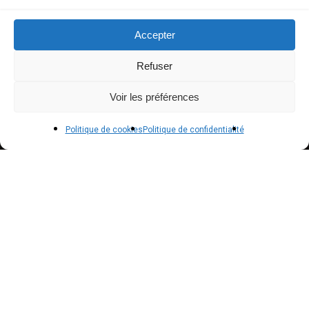
Modes de paiement
Accepter
Livraison
Refuser
Conditions générales de vente
Voir les préférences
POLICIES
Politique de cookies
Politique de confidentialité
Politique de confidentialité – RGPD
Mentions légales
Politique de cookies (UE)
NEWSLETTER
Inscrivez vous à notre newsletter pour suivre nos