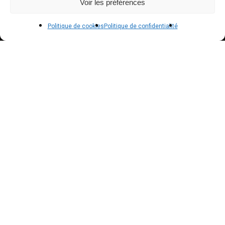
COMPTE CLIENT
Voir les préférences
Boutique
Politique de cookies
Politique de confidentialité
Mon compte
Modes de paiement
Livraison
Conditions générales de vente
POLICIES
Politique de confidentialité – RGPD
Mentions légales
Politique de cookies (UE)