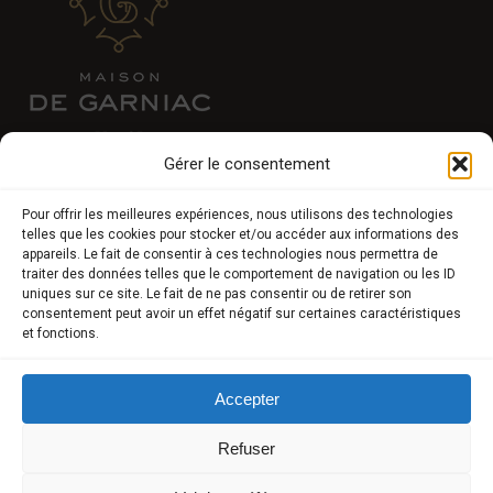
Gérer le consentement
E-BOUTIQUE
Pour offrir les meilleures expériences, nous utilisons des technologies
telles que les cookies pour stocker et/ou accéder aux informations des
Truffes fraîches au gré des saisons
appareils. Le fait de consentir à ces technologies nous permettra de
traiter des données telles que le comportement de navigation ou les ID
Produits d’exception
uniques sur ce site. Le fait de ne pas consentir ou de retirer son
consentement peut avoir un effet négatif sur certaines caractéristiques
Produits truffés (sans arômes de synthèse)
et fonctions.
Université de la truffe
Accepter
Expériences
Refuser