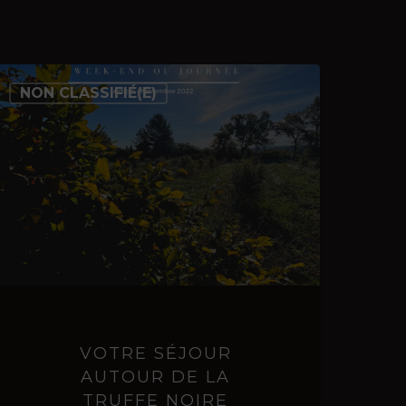
Votre
NON CLASSIFIÉ(E)
séjour
autour
de
la
truffe
noire
VOTRE SÉJOUR
AUTOUR DE LA
TRUFFE NOIRE