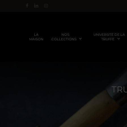
Passer
facebook
linkedin
instagram
au
contenu
principal
NOS
UNIVERSITÉ DE LA
LA
COLLECTIONS
TRUFFE
MAISON
FORMATIONS POUR LES
TRUFFES FRAÎCHES AU
TR
PARTICULIERS
GRÉ DES SAISONS