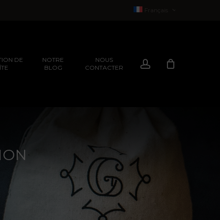
Français
English
(
Anglais
)
ION DE
NOTRE
NOUS
Compte
ÎTE
BLOG
CONTACTER
EXPÉRIENCES
ION
EXPÉRIENCES
ION