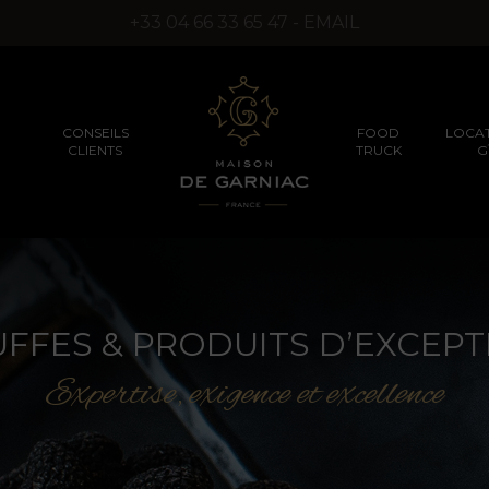
+33 04 66 33 65 47 - EMAIL
CONSEILS
FOOD
LOCAT
CLIENTS
TRUCK
G
SÉMINAIRES D’ENTREPRISES
PRODUITS TRUFFÉS
PRODUITS D’EXCEPT
UFFES & PRODUITS D’EXCEPT
(SANS ARÔMES DE
SYNTHÈSE)
Expertise, exigence et excellence