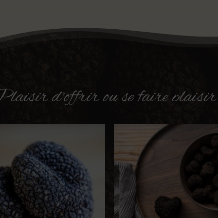
laisir
d'offrir
ou
se
faire
plaisir