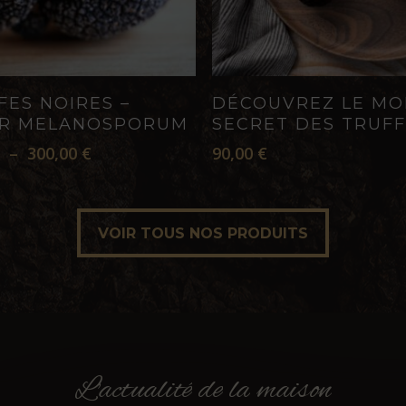
CHOIX DES OPTIONS
AJOUTER AU PANI
FES NOIRES –
DÉCOUVREZ LE M
R MELANOSPORUM
SECRET DES TRUFF
Plage
€
–
300,00
€
90,00
€
s
de
s.
prix :
65,00 €
VOIR TOUS NOS PRODUITS
à
VOIR TOUS NOS PRODUITS
300,00 €
L'actualité
de
la
maison