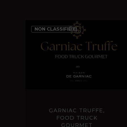
du
produit
Garniac
NON CLASSIFIÉ(E)
Truffe,
food
truck
gourmet
GARNIAC TRUFFE,
FOOD TRUCK
GOURMET