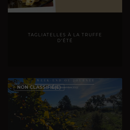
TAGLIATELLES À LA TRUFFE
D’ÉTÉ
Votre
NON CLASSIFIÉ(E)
séjour
autour
de
la
truffe