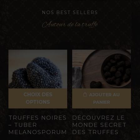
NOS BEST SELLERS
Autour de la truffe
CHOIX DES
AJOUTER AU
OPTIONS
PANIER
Ce
TRUFFES NOIRES
DÉCOUVREZ LE
produit
– TUBER
MONDE SECRET
a
MELANOSPORUM
DES TRUFFES
plusieurs