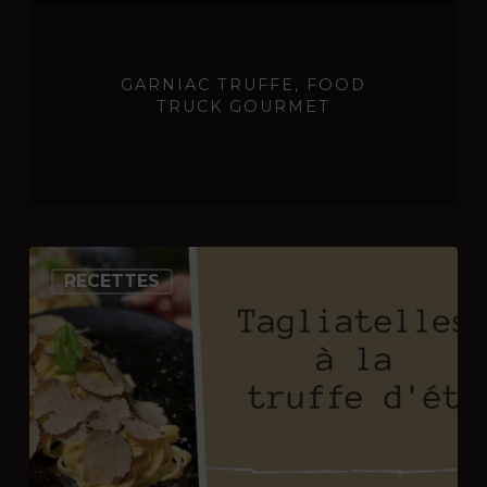
GARNIAC TRUFFE, FOOD
TRUCK GOURMET
Tagliatelles
RECETTES
à
la
truffe
d’été