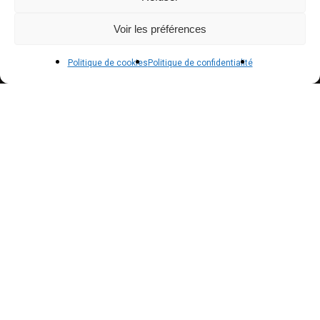
Conditions générales de vente
Voir les préférences
POLICIES
Politique de cookies
Politique de confidentialité
Politique de confidentialité – RGPD
Mentions légales
Politique de cookies (UE)
NEWSLETTER
Inscrivez vous à notre newsletter pour suivre nos
actualités !
Suscribe to our newsletter to get our news !