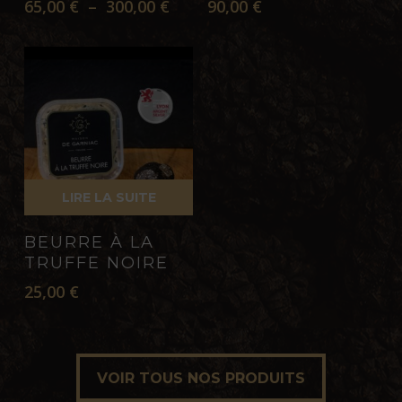
Plage
65,00
€
–
300,00
€
90,00
€
variations.
de
prix :
Les
65,00 €
options
à
peuvent
300,00 €
être
choisies
sur
la
LIRE LA SUITE
page
BEURRE À LA
du
TRUFFE NOIRE
produit
25,00
€
VOIR TOUS NOS PRODUITS
VOIR TOUS NOS PRODUITS