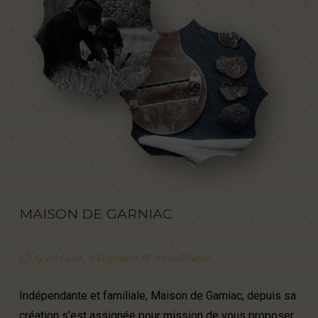
MAISON
DE
GARNIAC
Expertise,
exigence
et
excellence
Indépendante et familiale, Maison de Garniac, depuis sa
création s’est assignée pour mission de vous proposer