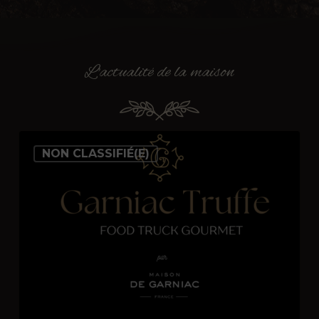
L'actualité
de
la
maison
Garniac
NON CLASSIFIÉ(E)
Truffe,
food
truck
gourmet