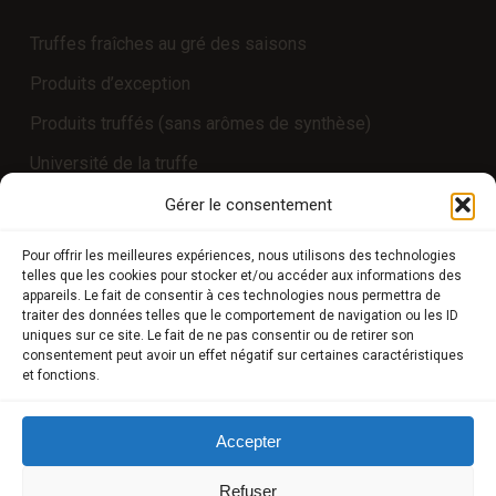
Truffes fraîches au gré des saisons
Produits d’exception
Produits truffés (sans arômes de synthèse)
Université de la truffe
Expériences
Gérer le consentement
Pour offrir les meilleures expériences, nous utilisons des technologies
telles que les cookies pour stocker et/ou accéder aux informations des
COMPTE CLIENT
appareils. Le fait de consentir à ces technologies nous permettra de
traiter des données telles que le comportement de navigation ou les ID
uniques sur ce site. Le fait de ne pas consentir ou de retirer son
Boutique
consentement peut avoir un effet négatif sur certaines caractéristiques
et fonctions.
Mon compte
Modes de paiement
Accepter
Livraison
Refuser