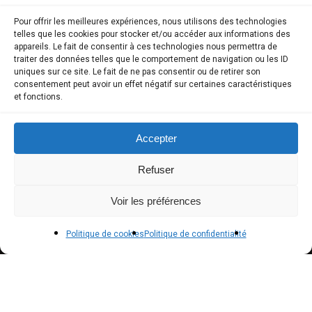
Pour offrir les meilleures expériences, nous utilisons des technologies
telles que les cookies pour stocker et/ou accéder aux informations des
COMPTE CLIENT
appareils. Le fait de consentir à ces technologies nous permettra de
traiter des données telles que le comportement de navigation ou les ID
uniques sur ce site. Le fait de ne pas consentir ou de retirer son
Boutique
consentement peut avoir un effet négatif sur certaines caractéristiques
et fonctions.
Mon compte
Modes de paiement
Accepter
Livraison
Refuser
Conditions générales de vente
Voir les préférences
POLICIES
Politique de cookies
Politique de confidentialité
Politique de confidentialité – RGPD
Mentions légales
Politique de cookies (UE)