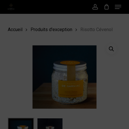
Menu
Passer
au
Compte
contenu
principal
Accueil
Produits d'exception
Risotto Cévenol