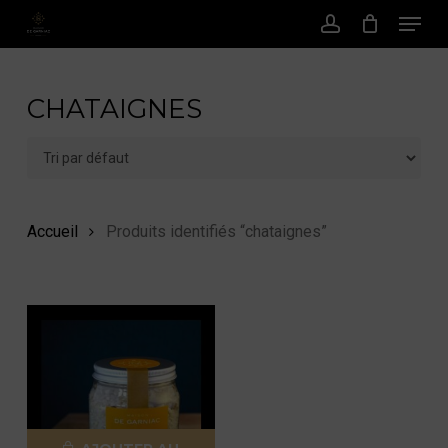
Menu
Passer
au
Compte
contenu
principal
CHATAIGNES
Accueil
Produits identifiés “chataignes”