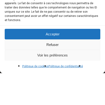
COMPTE CLIENT
appareils. Le fait de consentir à ces technologies nous permettra de
traiter des données telles que le comportement de navigation ou les ID
uniques sur ce site. Le fait de ne pas consentir ou de retirer son
Boutique
consentement peut avoir un effet négatif sur certaines caractéristiques
et fonctions.
Mon compte
Modes de paiement
Accepter
Livraison
Refuser
Conditions générales de vente
Voir les préférences
POLICIES
Politique de cookies
Politique de confidentialité
Politique de confidentialité – RGPD
Mentions légales
Politique de cookies (UE)