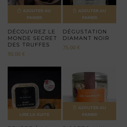
AJOUTER AU
AJOUTER AU
PANIER
PANIER
DÉCOUVREZ LE
DÉGUSTATION
MONDE SECRET
DIAMANT NOIR
DES TRUFFES
75,00
€
90,00
€
AJOUTER AU
LIRE LA SUITE
PANIER