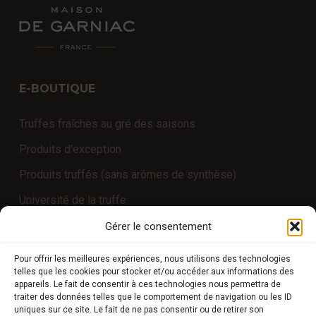
E-BOUTIQUE
Truffes fraîches au gré des saisons
Produits d’exception
Produits truffés (sans arômes de synthèse)
Université de la truffe
Expériences
Gérer le consentement
Pour offrir les meilleures expériences, nous utilisons des technologies
telles que les cookies pour stocker et/ou accéder aux informations des
COMPTE CLIENT
appareils. Le fait de consentir à ces technologies nous permettra de
traiter des données telles que le comportement de navigation ou les ID
uniques sur ce site. Le fait de ne pas consentir ou de retirer son
Boutique