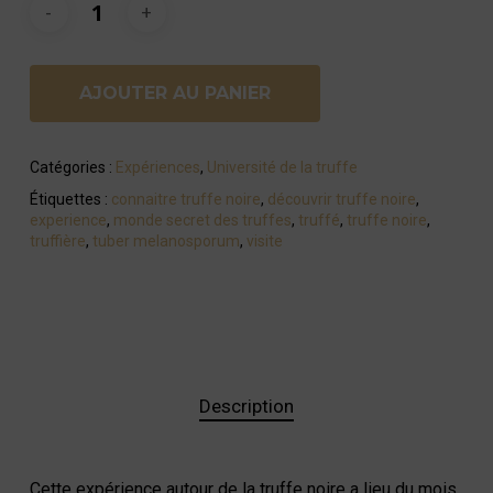
AJOUTER AU PANIER
Catégories :
Expériences
,
Université de la truffe
Étiquettes :
connaitre truffe noire
,
découvrir truffe noire
,
experience
,
monde secret des truffes
,
truffé
,
truffe noire
,
truffière
,
tuber melanosporum
,
visite
Description
Cette expérience autour de la truffe noire a lieu du mois