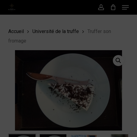
Menu
Passer
au
Compte
contenu
principal
Accueil
Université de la truffe
Truffer son
fromage