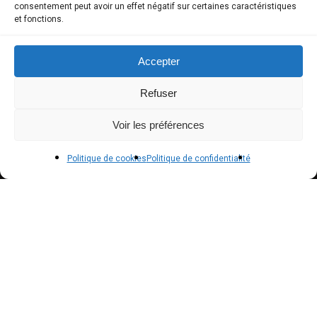
consentement peut avoir un effet négatif sur certaines caractéristiques
et fonctions.
Mon compte
Modes de paiement
Accepter
Livraison
Refuser
Conditions générales de vente
Voir les préférences
POLICIES
Politique de cookies
Politique de confidentialité
Politique de confidentialité – RGPD
Mentions légales
Politique de cookies (UE)
NEWSLETTER