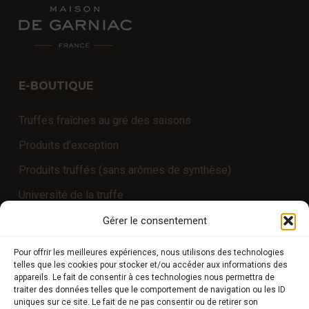
E-BOUTIQUE
Truffes fraîches au gré des saisons
Produits d’exception
Produits truffés (sans arômes de synthèse)
Université de la truffe
Expériences
Gérer le consentement
Pour offrir les meilleures expériences, nous utilisons des technologies
telles que les cookies pour stocker et/ou accéder aux informations des
COMPTE CLIENT
appareils. Le fait de consentir à ces technologies nous permettra de
traiter des données telles que le comportement de navigation ou les ID
uniques sur ce site. Le fait de ne pas consentir ou de retirer son
Boutique