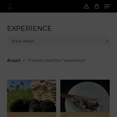
Menu
Passer
au
Compte
contenu
principal
EXPERIENCE
Accueil
Produits identifiés “experience”