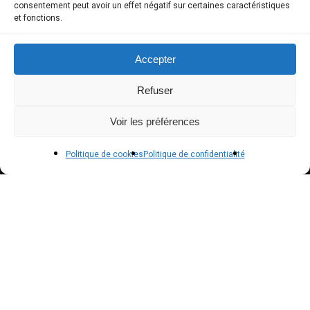
consentement peut avoir un effet négatif sur certaines caractéristiques
et fonctions.
Mon compte
Modes de paiement
Accepter
Livraison
Refuser
Conditions générales de vente
Voir les préférences
POLICIES
Politique de cookies
Politique de confidentialité
Politique de confidentialité – RGPD
Mentions légales
Politique de cookies (UE)
NEWSLETTER