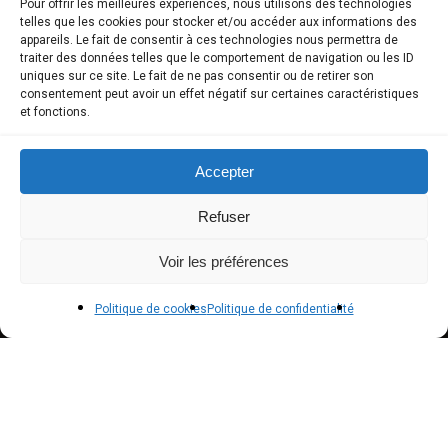
Pour offrir les meilleures expériences, nous utilisons des technologies
telles que les cookies pour stocker et/ou accéder aux informations des
Truffes fraîches au gré des saisons
appareils. Le fait de consentir à ces technologies nous permettra de
traiter des données telles que le comportement de navigation ou les ID
Produits d’exception
uniques sur ce site. Le fait de ne pas consentir ou de retirer son
consentement peut avoir un effet négatif sur certaines caractéristiques
Produits truffés (sans arômes de synthèse)
et fonctions.
Université de la truffe
Accepter
Expériences
Refuser
COMPTE CLIENT
Voir les préférences
Boutique
Politique de cookies
Politique de confidentialité
Mon compte
Modes de paiement
Livraison