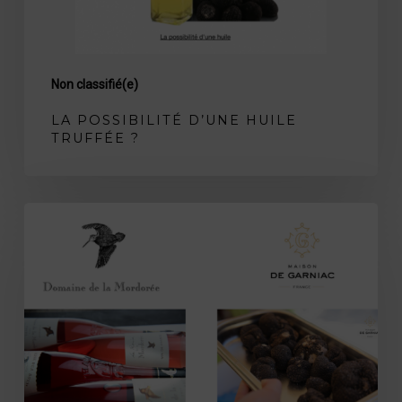
Non classifié(e)
LA POSSIBILITÉ D’UNE HUILE
TRUFFÉE ?
Notre
collaboration
avec
le
Domaine
de
la
Mordorée