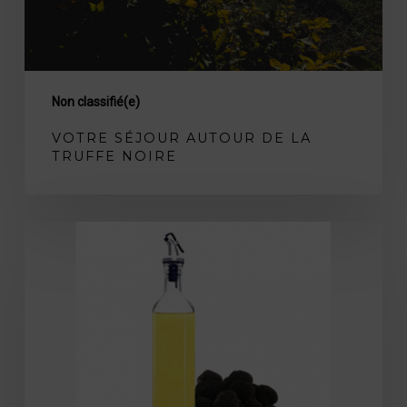
Non classifié(e)
VOTRE SÉJOUR AUTOUR DE LA
TRUFFE NOIRE
La
possibilité
d’une
huile
truffée
?