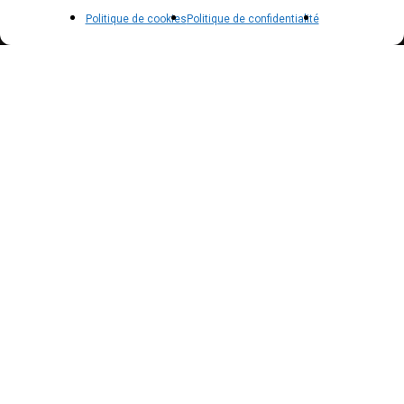
POLICIES
Politique de cookies
Politique de confidentialité
Politique de confidentialité – RGPD
Mentions légales
Politique de cookies (UE)
NEWSLETTER
Inscrivez vous à notre newsletter pour suivre nos
actualités !
Suscribe to our newsletter to get our news !