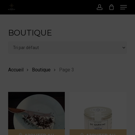
Menu
Passer
au
Compte
contenu
principal
BOUTIQUE
Accueil
Boutique
Page 3