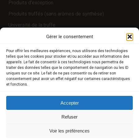
Produits d’exception
Produits truffés (sans arômes de synthèse)
Université de la truffe
Expériences
Gérer le consentement
Pour offrir les meilleures expériences, nous utilisons des technologies
telles que les cookies pour stocker et/ou accéder aux informations des
COMPTE CLIENT
appareils. Le fait de consentir à ces technologies nous permettra de
traiter des données telles que le comportement de navigation ou les ID
uniques sur ce site. Le fait de ne pas consentir ou de retirer son
Boutique
consentement peut avoir un effet négatif sur certaines caractéristiques
et fonctions.
Mon compte
Modes de paiement
Accepter
Livraison
Refuser
Conditions générales de vente
Voir les préférences