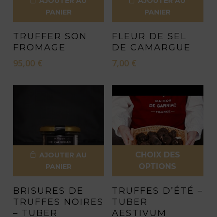
AJOUTER AU
AJOUTER AU
PANIER
PANIER
TRUFFER SON
FLEUR DE SEL
FROMAGE
DE CAMARGUE
95,00
€
7,00
€
CHOIX DES
AJOUTER AU
OPTIONS
PANIER
Ce
BRISURES DE
TRUFFES D’ÉTÉ –
produit
TRUFFES NOIRES
TUBER
a
– TUBER
AESTIVUM