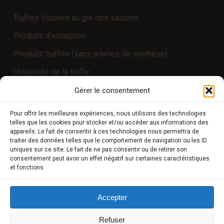
Truffes fraîches au gré des saisons
Produits d’exception
Produits truffés (sans arômes de synthèse)
Université de la truffe
Expériences
Gérer le consentement
Pour offrir les meilleures expériences, nous utilisons des technologies
telles que les cookies pour stocker et/ou accéder aux informations des
COMPTE CLIENT
appareils. Le fait de consentir à ces technologies nous permettra de
traiter des données telles que le comportement de navigation ou les ID
uniques sur ce site. Le fait de ne pas consentir ou de retirer son
Boutique
consentement peut avoir un effet négatif sur certaines caractéristiques
et fonctions.
Mon compte
Modes de paiement
Accepter
Livraison
Refuser
Conditions générales de vente