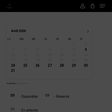
Menu
Passer
au
Compte
contenu
principal
›
Août
2026
LU
MA
ME
JE
VE
SA
DI
1
2
3
4
5
6
7
8
9
10
11
12
13
14
15
16
17
18
19
20
21
22
23
24
25
26
27
28
29
30
31
Powered by
Booking Calendar
09
09
-
Disponible
-
Réservé
09
-
En attente