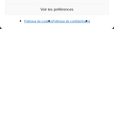
Voir les préférences
POLICIES
Politique de cookies
Politique de confidentialité
Politique de confidentialité – RGPD
Mentions légales
Politique de cookies (UE)
NEWSLETTER
Inscrivez vous à notre newsletter pour suivre nos
actualités !
Suscribe to our newsletter to get our news !