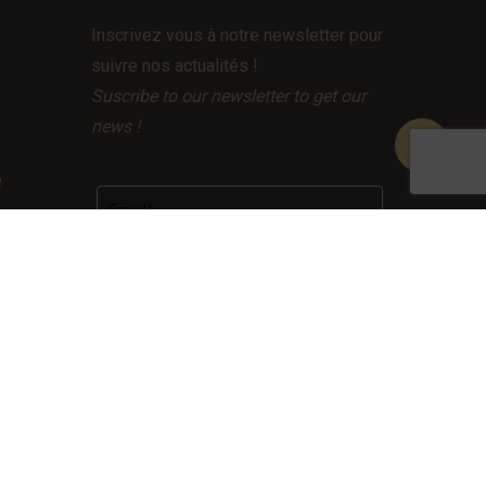
Inscrivez vous à notre newsletter pour
suivre nos actualités !
Suscribe to our newsletter to get our
news !
e
– RGPD
Facebook
LinkedIn
Instagram