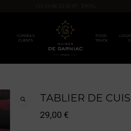
+33 04 66 33 65 47 - EMAIL
CONSEILS
FOOD
LOCAT
CLIENTS
TRUCK
G
SÉMINAIRES D’ENTREPRISES
PRODUITS TRUFFÉS
PRODUITS D’EXCEPT
(SANS ARÔMES DE
TABLIER DE CUIS
SYNTHÈSE)
29,00
€