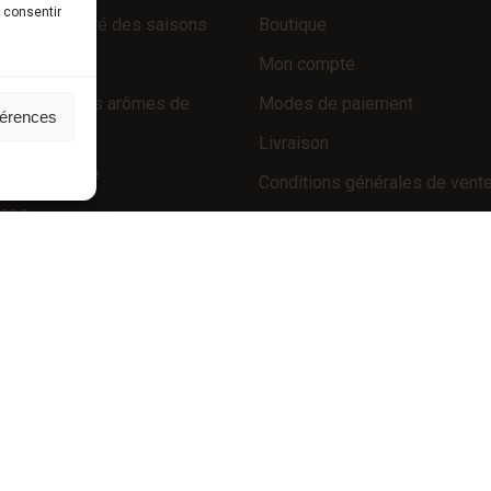
s consentir
fraîches au gré des saisons
Boutique
 d’exception
Mon compte
 truffés (sans arômes de
Modes de paiement
férences
e)
Livraison
é de la truffe
Conditions générales de vent
nces
POLICIES
Politique de confidentialité 
Mentions légales
Politique de cookies (UE)