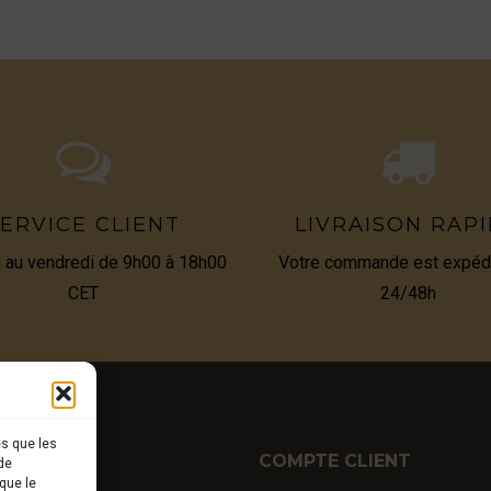
ERVICE CLIENT
LIVRAISON RAP
i au vendredi de 9h00 à 18h00
Votre commande est expéd
CET
24/48h
es que les
TIQUE
COMPTE CLIENT
de
que le