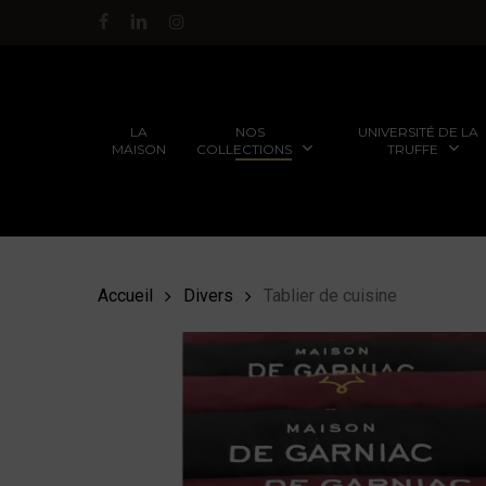
Passer
facebook
linkedin
instagram
au
contenu
principal
NOS
UNIVERSITÉ DE LA
LA
COLLECTIONS
TRUFFE
MAISON
Accueil
Divers
Tablier de cuisine
FORMATIONS POUR LES
TRUFFES FRAÎCHES AU
PARTICULIERS
GRÉ DES SAISONS