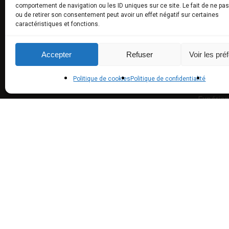
comportement de navigation ou les ID uniques sur ce site. Le fait de ne pa
Truffes 
ou de retirer son consentement peut avoir un effet négatif sur certaines
caractéristiques et fonctions.
Produits
Produits
Accepter
Refuser
Voir les pré
synthès
Politique de cookies
Politique de confidentialité
Universit
Expérie