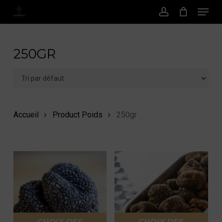
Menu
Passer
au
Compte
contenu
principal
250GR
Accueil
Product Poids
250gr