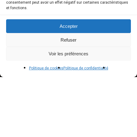
consentement peut avoir un effet négatif sur certaines caractéristiques
et fonctions.
Mon compte
Modes de paiement
Accepter
Livraison
Refuser
Conditions générales de vente
Voir les préférences
POLICIES
Politique de cookies
Politique de confidentialité
Politique de confidentialité – RGPD
Mentions légales
Politique de cookies (UE)
NEWSLETTER