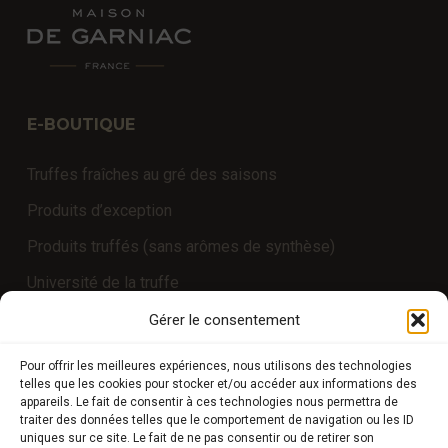
E-BOUTIQUE
Truffes fraîches au gré des saisons
Produits d’exception
Produits truffés (sans arômes de synthèse)
Université de la truffe
Expériences
Gérer le consentement
Pour offrir les meilleures expériences, nous utilisons des technologies
telles que les cookies pour stocker et/ou accéder aux informations des
COMPTE CLIENT
appareils. Le fait de consentir à ces technologies nous permettra de
traiter des données telles que le comportement de navigation ou les ID
uniques sur ce site. Le fait de ne pas consentir ou de retirer son
Boutique