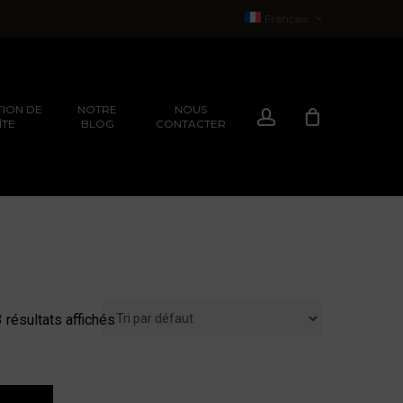
Français
English
(
Anglais
)
ION DE
NOTRE
NOUS
Compte
ÎTE
BLOG
CONTACTER
EXPÉRIENCES
ION
EXPÉRIENCES
3 résultats affichés