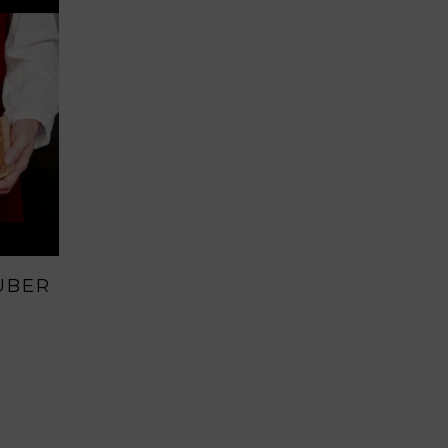
S
TUBER