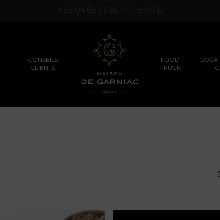
+33 04 66 33 65 47 - EMAIL
CONSEILS
FOOD
LOCAT
CLIENTS
TRUCK
G
SÉMINAIRES D’ENTREPRISES
PRODUITS TRUFFÉS
PRODUITS D’EXCEPT
(SANS ARÔMES DE
SYNTHÈSE)