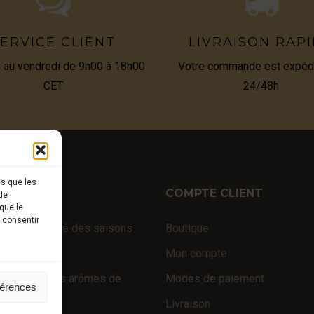
ERVICE CLIENT
LIVRAISON RAP
i au vendredi de 9h00 à 18h00
Votre commande est expéd
CET
24/48h
es que les
TIQUE
COMPTE CLIENT
de
que le
s consentir
fraîches au gré des saisons
Boutique
 d’exception
Mon compte
 truffés (sans arômes de
Modes de paiement
férences
e)
Livraison