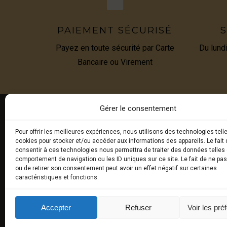
PAIEMENT SÉCURISÉ
S
Payez en toute sécurité par Carte
Du lund
Bancaire ou Virement
Gérer le consentement
Pour offrir les meilleures expériences, nous utilisons des technologies tell
E-BOU
cookies pour stocker et/ou accéder aux informations des appareils. Le fait 
consentir à ces technologies nous permettra de traiter des données telles 
comportement de navigation ou les ID uniques sur ce site. Le fait de ne pa
Truffes 
ou de retirer son consentement peut avoir un effet négatif sur certaines
caractéristiques et fonctions.
Produits
Produits
Accepter
Refuser
Voir les pré
synthès