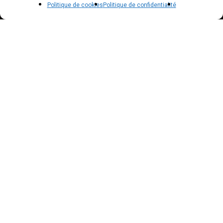
Politique de cookies
Politique de confidentialité
Politique de confidentialité – RGPD
Mentions légales
Politique de cookies (UE)
NEWSLETTER
Inscrivez vous à notre newsletter pour suivre nos
actualités !
Suscribe to our newsletter to get our news !