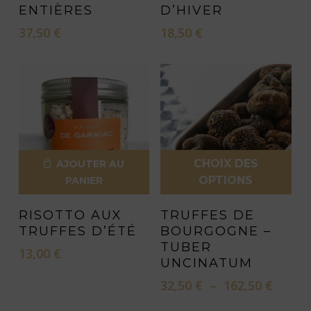
produit
ENTIÈRES
D’HIVER
37,50
€
18,50
€
CHOIX DES
AJOUTER AU
OPTIONS
PANIER
Ce
RISOTTO AUX
TRUFFES DE
produit
TRUFFES D’ÉTÉ
BOURGOGNE –
a
TUBER
13,00
€
plusieurs
UNCINATUM
variations.
Plage
32,50
€
–
162,50
€
de
Les