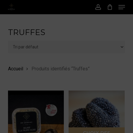
Menu
Passer
au
Compte
contenu
principal
TRUFFES
Accueil
Produits identifiés “Truffes”