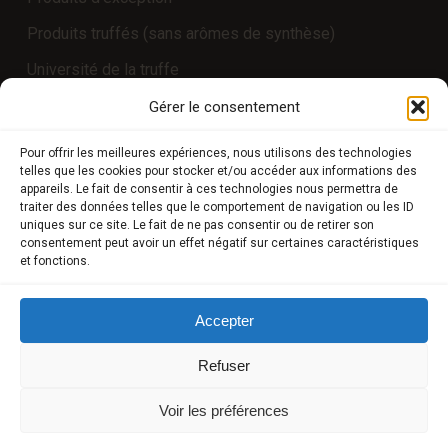
Produits truffés (sans arômes de synthèse)
Université de la truffe
Expériences
Gérer le consentement
Pour offrir les meilleures expériences, nous utilisons des technologies
telles que les cookies pour stocker et/ou accéder aux informations des
COMPTE CLIENT
appareils. Le fait de consentir à ces technologies nous permettra de
traiter des données telles que le comportement de navigation ou les ID
uniques sur ce site. Le fait de ne pas consentir ou de retirer son
Boutique
consentement peut avoir un effet négatif sur certaines caractéristiques
et fonctions.
Mon compte
Modes de paiement
Accepter
Livraison
Refuser
Conditions générales de vente
Voir les préférences
POLICIES