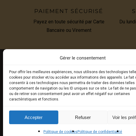
PAIEMENT SÉCURISÉ
S
Payez en toute sécurité par Carte
Du lund
Bancaire ou Virement
Gérer le consentement
Pour offrir les meilleures expériences, nous utilisons des technologies tell
E-BOU
cookies pour stocker et/ou accéder aux informations des appareils. Le fait 
consentir à ces technologies nous permettra de traiter des données telles 
comportement de navigation ou les ID uniques sur ce site. Le fait de ne pa
Truffes 
ou de retirer son consentement peut avoir un effet négatif sur certaines
caractéristiques et fonctions.
Produits
Produits
Accepter
Refuser
Voir les pré
synthès
Politique de cookies
Politique de confidentialité
Universit