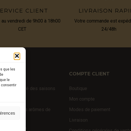
ERVICE CLIENT
LIVRAISON RAP
i au vendredi de 9h00 à 18h00
Votre commande est expéd
CET
24/48h
es que les
TIQUE
COMPTE CLIENT
de
que le
s consentir
fraîches au gré des saisons
Boutique
 d’exception
Mon compte
 truffés (sans arômes de
Modes de paiement
férences
e)
Livraison
é de la truffe
Conditions générales de vent