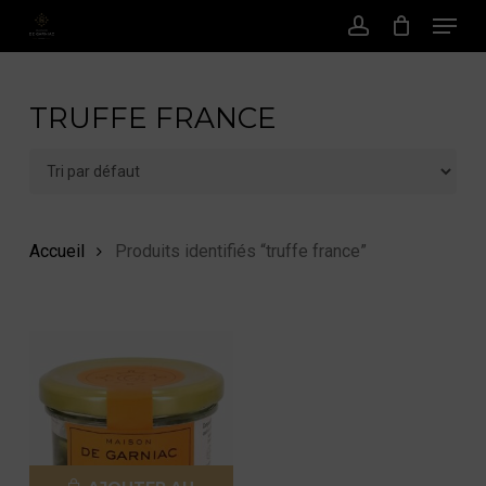
Menu
Passer
au
Compte
contenu
principal
TRUFFE FRANCE
Accueil
Produits identifiés “truffe france”