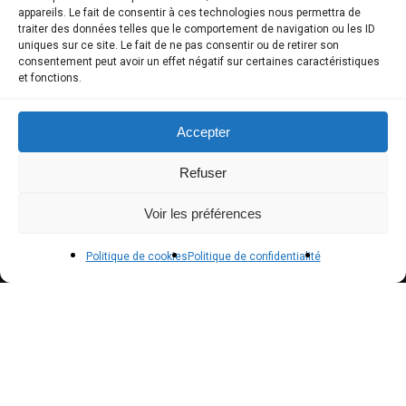
COMPTE CLIENT
appareils. Le fait de consentir à ces technologies nous permettra de
traiter des données telles que le comportement de navigation ou les ID
uniques sur ce site. Le fait de ne pas consentir ou de retirer son
Boutique
consentement peut avoir un effet négatif sur certaines caractéristiques
et fonctions.
Mon compte
Modes de paiement
Accepter
Livraison
Refuser
Conditions générales de vente
Voir les préférences
POLICIES
Politique de cookies
Politique de confidentialité
Politique de confidentialité – RGPD
Mentions légales
Politique de cookies (UE)