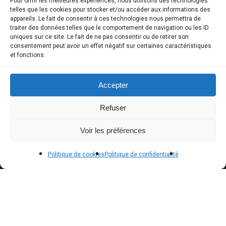
Pour offrir les meilleures expériences, nous utilisons des technologies
telles que les cookies pour stocker et/ou accéder aux informations des
COMPTE CLIENT
appareils. Le fait de consentir à ces technologies nous permettra de
traiter des données telles que le comportement de navigation ou les ID
uniques sur ce site. Le fait de ne pas consentir ou de retirer son
Boutique
consentement peut avoir un effet négatif sur certaines caractéristiques
et fonctions.
Mon compte
Modes de paiement
Accepter
Livraison
Refuser
Conditions générales de vente
Voir les préférences
POLICIES
Politique de cookies
Politique de confidentialité
Politique de confidentialité – RGPD
Mentions légales
Politique de cookies (UE)