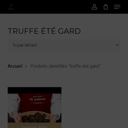
Menu
Passer
au
Compte
contenu
principal
TRUFFE ÉTÉ GARD
Accueil
Produits identifiés “truffe été gard”