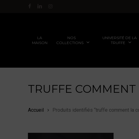
Passer
facebook
linkedin
instagram
au
contenu
principal
NOS
UNIVERSITÉ DE LA
LA
COLLECTIONS
TRUFFE
MAISON
TRUFFE COMMENT 
FORMATIONS POUR LES
TRUFFES FRAÎCHES AU
PARTICULIERS
GRÉ DES SAISONS
Accueil
Produits identifiés “truffe comment la 