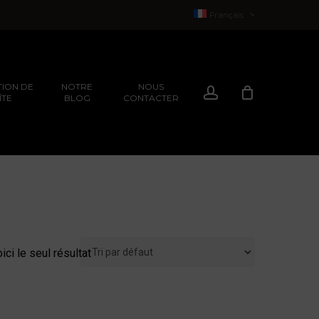
Français
English
(
Anglais
)
ION DE
NOTRE
NOUS
Compte
ÎTE
BLOG
CONTACTER
EXPÉRIENCES
ION
EXPÉRIENCES
ici le seul résultat