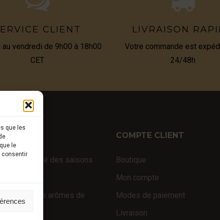
ERVICE CLIENT
LIVRAISON RAP
i au vendredi de 9h00 à 18h00
Votre commande est expéd
CET
24/48h
es que les
TIQUE
COMPTE CLIENT
de
que le
s consentir
fraîches au gré des saisons
Boutique
 d’exception
Mon compte
 truffés (sans arômes de
Modes de paiement
férences
e)
Livraison