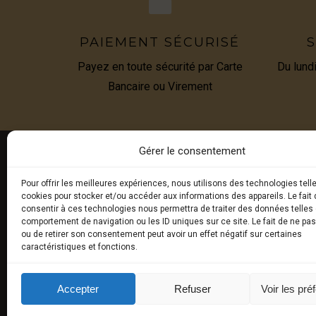
PAIEMENT SÉCURISÉ
S
Payez en toute sécurité par Carte
Du lund
Bancaire ou Virement
Gérer le consentement
Pour offrir les meilleures expériences, nous utilisons des technologies tell
E-BOU
cookies pour stocker et/ou accéder aux informations des appareils. Le fait 
consentir à ces technologies nous permettra de traiter des données telles 
comportement de navigation ou les ID uniques sur ce site. Le fait de ne pa
Truffes 
ou de retirer son consentement peut avoir un effet négatif sur certaines
caractéristiques et fonctions.
Produits
Produits
Accepter
Refuser
Voir les pré
synthès