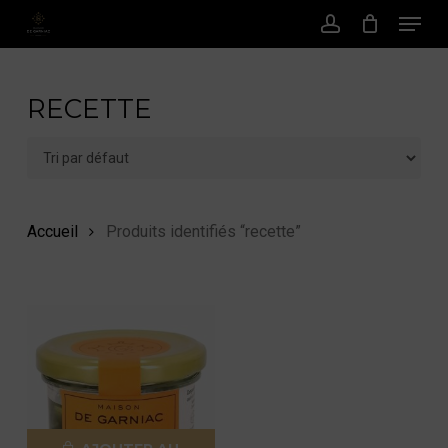
Menu
Passer
au
Compte
contenu
principal
RECETTE
Accueil
Produits identifiés “recette”