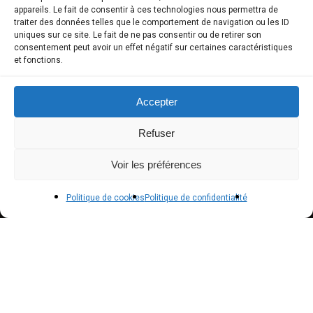
COMPTE CLIENT
appareils. Le fait de consentir à ces technologies nous permettra de
traiter des données telles que le comportement de navigation ou les ID
uniques sur ce site. Le fait de ne pas consentir ou de retirer son
Boutique
consentement peut avoir un effet négatif sur certaines caractéristiques
et fonctions.
Mon compte
Modes de paiement
Accepter
Livraison
Refuser
Conditions générales de vente
Voir les préférences
POLICIES
Politique de cookies
Politique de confidentialité
Politique de confidentialité – RGPD
Mentions légales
Politique de cookies (UE)