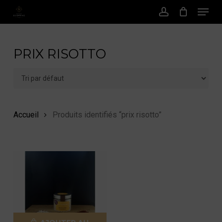
Menu
Passer
au
Compte
contenu
principal
PRIX RISOTTO
Accueil
Produits identifiés “prix risotto”