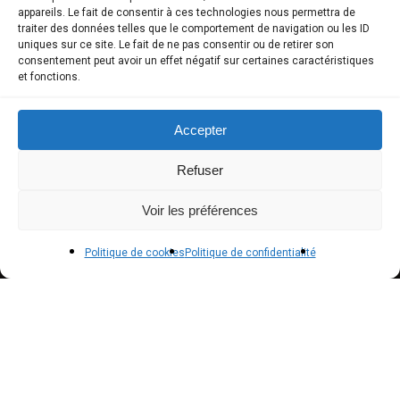
COMPTE CLIENT
appareils. Le fait de consentir à ces technologies nous permettra de
traiter des données telles que le comportement de navigation ou les ID
uniques sur ce site. Le fait de ne pas consentir ou de retirer son
Boutique
consentement peut avoir un effet négatif sur certaines caractéristiques
et fonctions.
Mon compte
Modes de paiement
Accepter
Livraison
Refuser
Conditions générales de vente
Voir les préférences
POLICIES
Politique de cookies
Politique de confidentialité
Politique de confidentialité – RGPD
Mentions légales
Politique de cookies (UE)