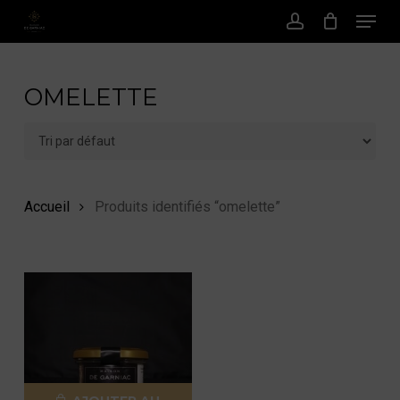
Menu
Passer
au
Compte
contenu
principal
OMELETTE
Accueil
Produits identifiés “omelette”