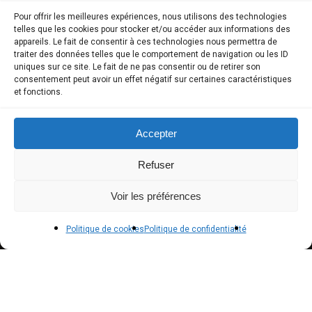
Pour offrir les meilleures expériences, nous utilisons des technologies
telles que les cookies pour stocker et/ou accéder aux informations des
COMPTE CLIENT
appareils. Le fait de consentir à ces technologies nous permettra de
traiter des données telles que le comportement de navigation ou les ID
uniques sur ce site. Le fait de ne pas consentir ou de retirer son
Boutique
consentement peut avoir un effet négatif sur certaines caractéristiques
et fonctions.
Mon compte
Modes de paiement
Accepter
Livraison
Refuser
Conditions générales de vente
Voir les préférences
POLICIES
Politique de cookies
Politique de confidentialité
Politique de confidentialité – RGPD
Mentions légales
Politique de cookies (UE)