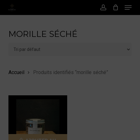
Menu
Passer
au
Compte
contenu
principal
MORILLE SÉCHÉ
Accueil
Produits identifiés “morille séché”