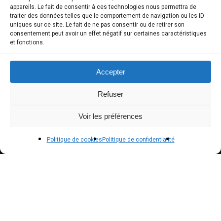
COMPTE CLIENT
appareils. Le fait de consentir à ces technologies nous permettra de
traiter des données telles que le comportement de navigation ou les ID
uniques sur ce site. Le fait de ne pas consentir ou de retirer son
Boutique
consentement peut avoir un effet négatif sur certaines caractéristiques
et fonctions.
Mon compte
Modes de paiement
Accepter
Livraison
Refuser
Conditions générales de vente
Voir les préférences
POLICIES
Politique de cookies
Politique de confidentialité
Politique de confidentialité – RGPD
Mentions légales
Politique de cookies (UE)