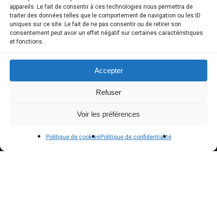
COMPTE CLIENT
appareils. Le fait de consentir à ces technologies nous permettra de
traiter des données telles que le comportement de navigation ou les ID
uniques sur ce site. Le fait de ne pas consentir ou de retirer son
Boutique
consentement peut avoir un effet négatif sur certaines caractéristiques
et fonctions.
Mon compte
Modes de paiement
Accepter
Livraison
Refuser
Conditions générales de vente
Voir les préférences
POLICIES
Politique de cookies
Politique de confidentialité
Politique de confidentialité – RGPD
Mentions légales
Politique de cookies (UE)