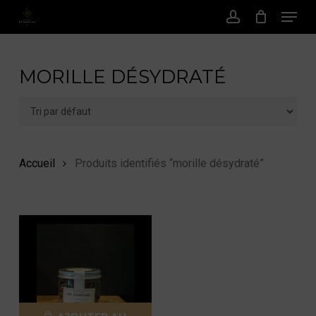
Menu
Passer
au
Compte
contenu
principal
MORILLE DÉSYDRATÉ
Accueil
Produits identifiés “morille désydraté”