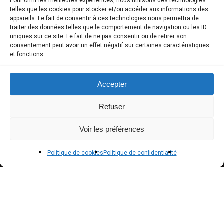
Pour offrir les meilleures expériences, nous utilisons des technologies
telles que les cookies pour stocker et/ou accéder aux informations des
COMPTE CLIENT
appareils. Le fait de consentir à ces technologies nous permettra de
traiter des données telles que le comportement de navigation ou les ID
uniques sur ce site. Le fait de ne pas consentir ou de retirer son
Boutique
consentement peut avoir un effet négatif sur certaines caractéristiques
et fonctions.
Mon compte
Modes de paiement
Accepter
Livraison
Refuser
Conditions générales de vente
Voir les préférences
POLICIES
Politique de cookies
Politique de confidentialité
Politique de confidentialité – RGPD
Mentions légales
Politique de cookies (UE)