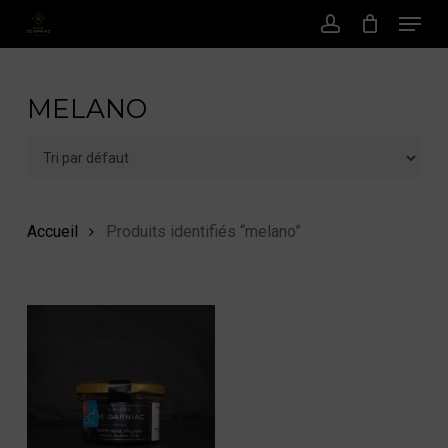
Menu
Passer
au
Compte
contenu
principal
MELANO
Accueil
Produits identifiés “melano”