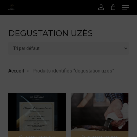
Menu
Passer
au
Compte
contenu
principal
DEGUSTATION UZÈS
Accueil
Produits identifiés “degustation uzès”