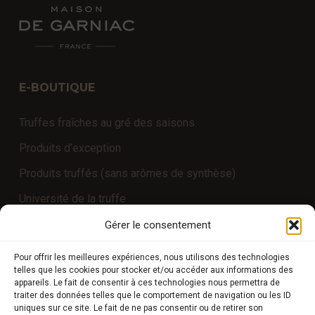
E-BOUTIQUE
Truffes fraîches au gré des saisons
Produits d’exception
Produits truffés (sans arômes de synthèse)
Université de la truffe
Expériences
Gérer le consentement
Pour offrir les meilleures expériences, nous utilisons des technologies
telles que les cookies pour stocker et/ou accéder aux informations des
COMPTE CLIENT
appareils. Le fait de consentir à ces technologies nous permettra de
traiter des données telles que le comportement de navigation ou les ID
uniques sur ce site. Le fait de ne pas consentir ou de retirer son
Boutique