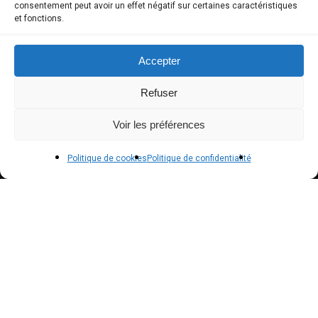
consentement peut avoir un effet négatif sur certaines caractéristiques
et fonctions.
Mon compte
Modes de paiement
Accepter
Livraison
Refuser
Conditions générales de vente
Voir les préférences
POLICIES
Politique de cookies
Politique de confidentialité
Politique de confidentialité – RGPD
Mentions légales
Politique de cookies (UE)
NEWSLETTER