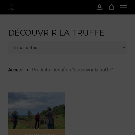
Menu
Passer
au
Compte
contenu
principal
DÉCOUVRIR LA TRUFFE
Accueil
Produits identifiés “découvrir la truffe”