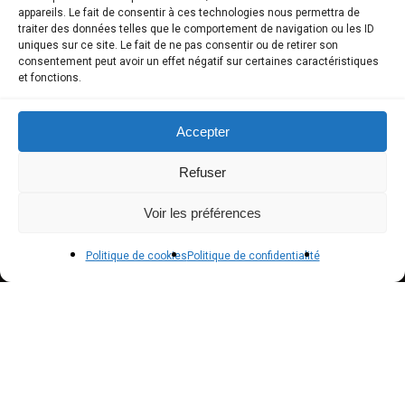
COMPTE CLIENT
appareils. Le fait de consentir à ces technologies nous permettra de
traiter des données telles que le comportement de navigation ou les ID
uniques sur ce site. Le fait de ne pas consentir ou de retirer son
Boutique
consentement peut avoir un effet négatif sur certaines caractéristiques
et fonctions.
Mon compte
Modes de paiement
Accepter
Livraison
Refuser
Conditions générales de vente
Voir les préférences
POLICIES
Politique de cookies
Politique de confidentialité
Politique de confidentialité – RGPD
Mentions légales
Politique de cookies (UE)