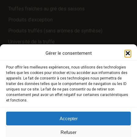
Truffes fraîches au gré des saisons
Produits d’exception
Produits truffés (sans arômes de synthèse)
Université de la truffe
Expériences
Gérer le consentement
Pour offrir les meilleures expériences, nous utilisons des technologies
telles que les cookies pour stocker et/ou accéder aux informations des
COMPTE CLIENT
appareils. Le fait de consentir à ces technologies nous permettra de
traiter des données telles que le comportement de navigation ou les ID
uniques sur ce site. Le fait de ne pas consentir ou de retirer son
Boutique
consentement peut avoir un effet négatif sur certaines caractéristiques
et fonctions.
Mon compte
Modes de paiement
Accepter
Livraison
Refuser
Conditions générales de vente