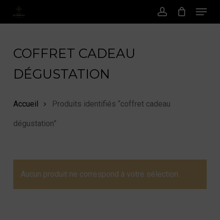
Menu
Passer
au
Compte
contenu
principal
COFFRET CADEAU
DÉGUSTATION
Accueil
Produits identifiés “coffret cadeau
dégustation”
Aucun produit ne correspond à votre sélection.