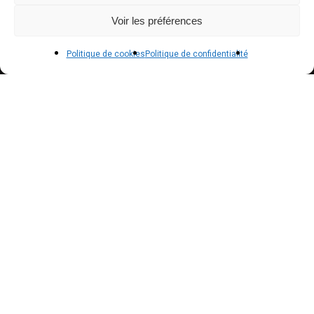
Voir les préférences
POLICIES
Politique de cookies
Politique de confidentialité
Politique de confidentialité – RGPD
Mentions légales
Politique de cookies (UE)
NEWSLETTER
Inscrivez vous à notre newsletter pour suivre nos
actualités !
Suscribe to our newsletter to get our news !