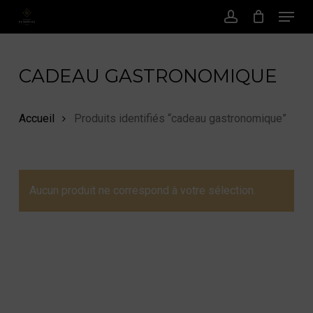
Menu
Passer
au
Compte
contenu
principal
CADEAU GASTRONOMIQUE
Accueil
Produits identifiés “cadeau gastronomique”
Aucun produit ne correspond à votre sélection.