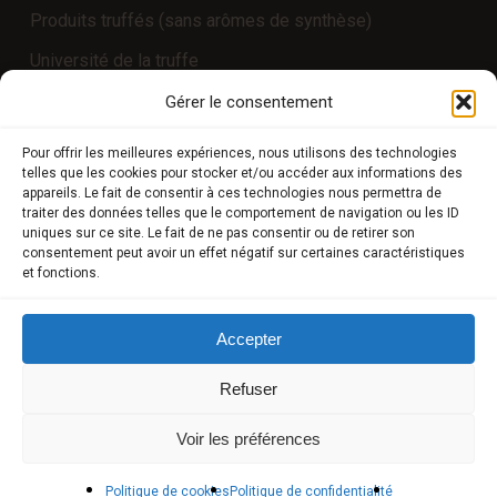
Produits truffés (sans arômes de synthèse)
Université de la truffe
Expériences
Gérer le consentement
Pour offrir les meilleures expériences, nous utilisons des technologies
telles que les cookies pour stocker et/ou accéder aux informations des
COMPTE CLIENT
appareils. Le fait de consentir à ces technologies nous permettra de
traiter des données telles que le comportement de navigation ou les ID
uniques sur ce site. Le fait de ne pas consentir ou de retirer son
Boutique
consentement peut avoir un effet négatif sur certaines caractéristiques
et fonctions.
Mon compte
Modes de paiement
Accepter
Livraison
Refuser
Conditions générales de vente
Voir les préférences
POLICIES
Politique de cookies
Politique de confidentialité