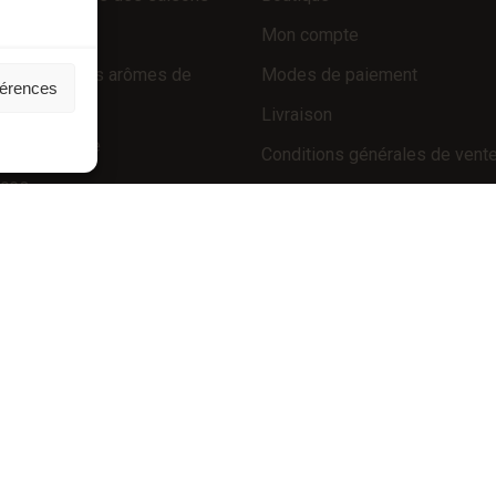
 d’exception
Mon compte
 truffés (sans arômes de
Modes de paiement
férences
e)
Livraison
é de la truffe
Conditions générales de vent
nces
POLICIES
Politique de confidentialité 
Mentions légales
Politique de cookies (UE)