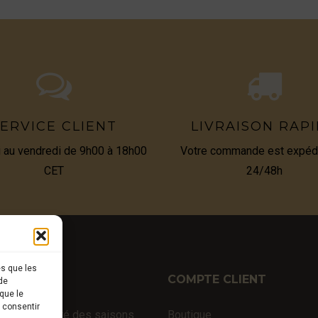
ERVICE CLIENT
LIVRAISON RAP
i au vendredi de 9h00 à 18h00
Votre commande est expéd
CET
24/48h
es que les
TIQUE
COMPTE CLIENT
de
que le
s consentir
fraîches au gré des saisons
Boutique