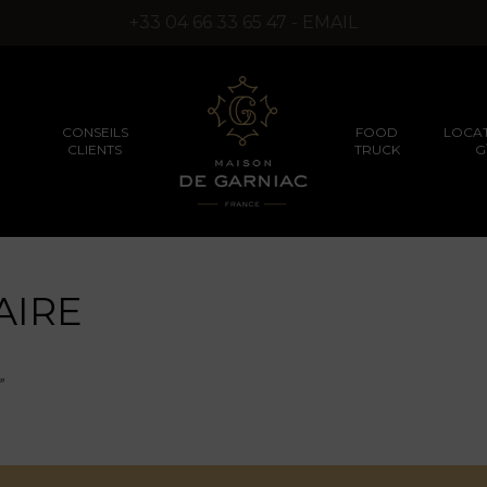
+33 04 66 33 65 47 - EMAIL
CONSEILS
FOOD
LOCAT
CLIENTS
TRUCK
G
AIRE
SÉMINAIRES D’ENTREPRISES
PRODUITS TRUFFÉS
PRODUITS D’EXCEPT
(SANS ARÔMES DE
SYNTHÈSE)
”