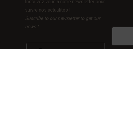
Inscrivez vous à notre newsletter pour
suivre nos actualités !
Suscribe to our newsletter to get our
news !
e
– RGPD
Facebook
LinkedIn
Instagram