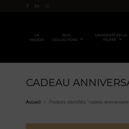
Passer
facebook
linkedin
instagram
au
contenu
principal
NOS
UNIVERSITÉ DE LA
LA
COLLECTIONS
TRUFFE
MAISON
CADEAU ANNIVERS
FORMATIONS POUR LES
TRUFFES FRAÎCHES AU
PARTICULIERS
GRÉ DES SAISONS
Accueil
Produits identifiés “cadeau anniversaire