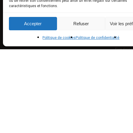
ou de retirer son consentement peut avoir un effet négatif sur certaines
caractéristiques et fonctions.
Produits
Produits
Accepter
Refuser
Voir les pré
synthès
Politique de cookies
Politique de confidentialité
Universit
Expérie