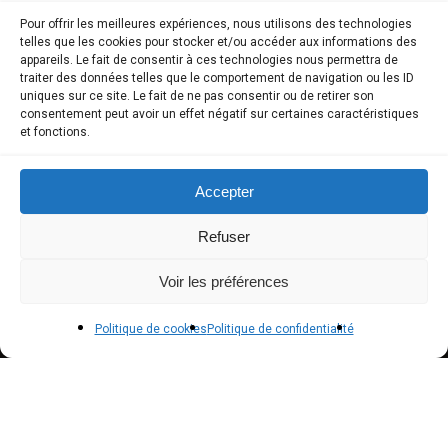
Pour offrir les meilleures expériences, nous utilisons des technologies
telles que les cookies pour stocker et/ou accéder aux informations des
COMPTE CLIENT
appareils. Le fait de consentir à ces technologies nous permettra de
traiter des données telles que le comportement de navigation ou les ID
uniques sur ce site. Le fait de ne pas consentir ou de retirer son
Boutique
consentement peut avoir un effet négatif sur certaines caractéristiques
et fonctions.
Mon compte
Modes de paiement
Accepter
Livraison
Refuser
Conditions générales de vente
Voir les préférences
POLICIES
Politique de cookies
Politique de confidentialité
Politique de confidentialité – RGPD
Mentions légales
Politique de cookies (UE)