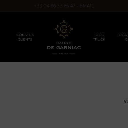
+33 04 66 33 65 47 - EMAIL
CONSEILS
FOOD
LOCAT
CLIENTS
TRUCK
G
SÉMINAIRES D’ENTREPRISES
PRODUITS TRUFFÉS
PRODUITS D’EXCEPT
(SANS ARÔMES DE
SYNTHÈSE)
Vo