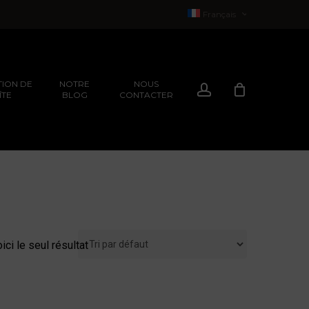
Français
English
(
Anglais
)
ION DE
NOTRE
NOUS
Compte
ÎTE
BLOG
CONTACTER
EXPÉRIENCES
ION
EXPÉRIENCES
ici le seul résultat