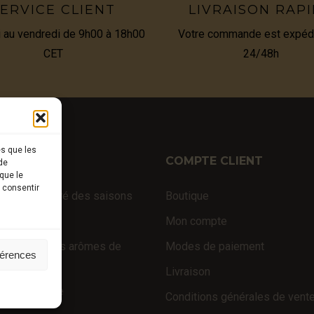
ERVICE CLIENT
LIVRAISON RAP
i au vendredi de 9h00 à 18h00
Votre commande est expéd
CET
24/48h
es que les
TIQUE
COMPTE CLIENT
de
que le
s consentir
fraîches au gré des saisons
Boutique
 d’exception
Mon compte
 truffés (sans arômes de
Modes de paiement
férences
e)
Livraison
é de la truffe
Conditions générales de vent