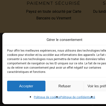
PAIEMENT SÉCURISÉ
S
Payez en toute sécurité par Carte
Du lund
Bancaire ou Virement
Gérer le consentement
Pour offrir les meilleures expériences, nous utilisons des technologies tell
E-BOU
cookies pour stocker et/ou accéder aux informations des appareils. Le fait 
consentir à ces technologies nous permettra de traiter des données telles 
comportement de navigation ou les ID uniques sur ce site. Le fait de ne pa
Truffes 
ou de retirer son consentement peut avoir un effet négatif sur certaines
caractéristiques et fonctions.
Produits
Produits
Accepter
Refuser
Voir les pré
synthès
Politique de cookies
Politique de confidentialité
Universit