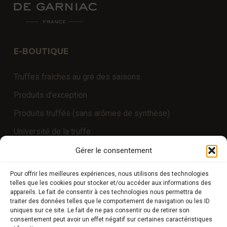
E-BOUTIQUE
Truffes fraîches au gré des saisons
Produits d’exception
Produits truffés (sans arômes de synthèse)
Université de la truffe
Expériences
Gérer le consentement
Pour offrir les meilleures expériences, nous utilisons des technologies
telles que les cookies pour stocker et/ou accéder aux informations des
COMPTE CLIENT
appareils. Le fait de consentir à ces technologies nous permettra de
traiter des données telles que le comportement de navigation ou les ID
uniques sur ce site. Le fait de ne pas consentir ou de retirer son
Boutique
consentement peut avoir un effet négatif sur certaines caractéristiques