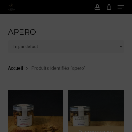
Menu
Passer
au
Compte
contenu
principal
APERO
Accueil
Produits identifiés “apero”