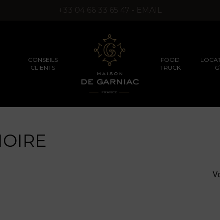
+33 04 66 33 65 47 - EMAIL
CONSEILS
FOOD
LOCAT
CLIENTS
TRUCK
G
NOIRE
SÉMINAIRES D’ENTREPRISES
PRODUITS TRUFFÉS
PRODUITS D’EXCEPT
(SANS ARÔMES DE
SYNTHÈSE)
Vo