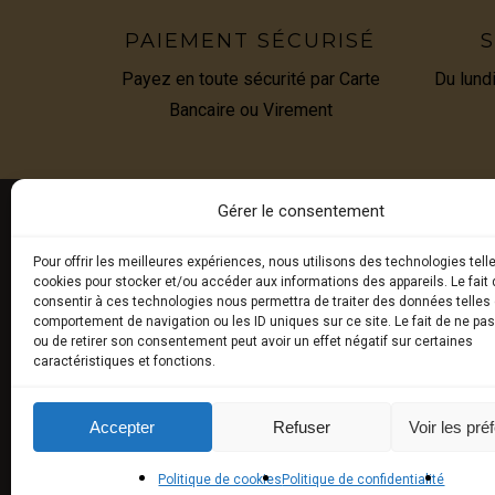
PAIEMENT SÉCURISÉ
S
Payez en toute sécurité par Carte
Du lund
Bancaire ou Virement
Gérer le consentement
Pour offrir les meilleures expériences, nous utilisons des technologies tell
E-BOU
cookies pour stocker et/ou accéder aux informations des appareils. Le fait 
consentir à ces technologies nous permettra de traiter des données telles 
comportement de navigation ou les ID uniques sur ce site. Le fait de ne pa
Truffes 
ou de retirer son consentement peut avoir un effet négatif sur certaines
caractéristiques et fonctions.
Produits
Produits
Accepter
Refuser
Voir les pré
synthès
Politique de cookies
Politique de confidentialité
Universit