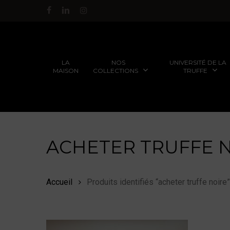
Passer
facebook
linkedin
instagram
au
contenu
principal
NOS
UNIVERSITÉ DE LA
LA
COLLECTIONS
TRUFFE
MAISON
ACHETER TRUFFE 
FORMATIONS POUR LES
TRUFFES FRAÎCHES AU
PARTICULIERS
GRÉ DES SAISONS
Accueil
Produits identifiés “acheter truffe noire”