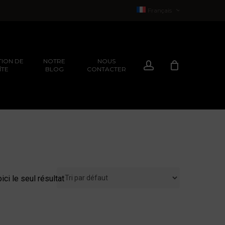
Français
English
(
Anglais
)
ION DE
NOTRE
NOUS
Compte
ÎTE
BLOG
CONTACTER
EXPÉRIENCES
ION
EXPÉRIENCES
ici le seul résultat