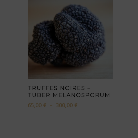
Ce
CHOIX DES OPTIONS
TRUFFES NOIRES –
produit
TUBER MELANOSPORUM
a
Plage
65,00
€
–
300,00
€
plusieurs
de
variations.
prix :
65,00 €
Les
à
options