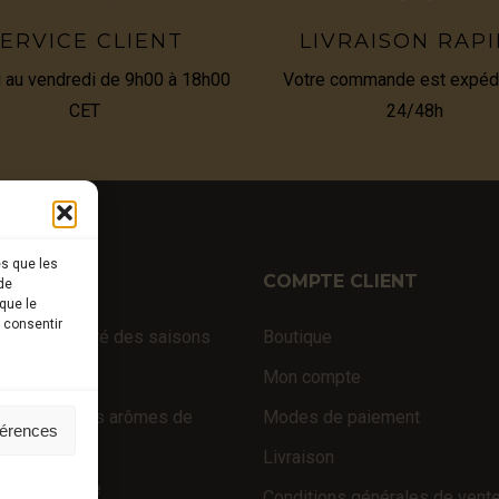
ERVICE CLIENT
LIVRAISON RAP
i au vendredi de 9h00 à 18h00
Votre commande est expéd
CET
24/48h
es que les
TIQUE
COMPTE CLIENT
de
que le
s consentir
fraîches au gré des saisons
Boutique
 d’exception
Mon compte
 truffés (sans arômes de
Modes de paiement
férences
e)
Livraison
é de la truffe
Conditions générales de vent