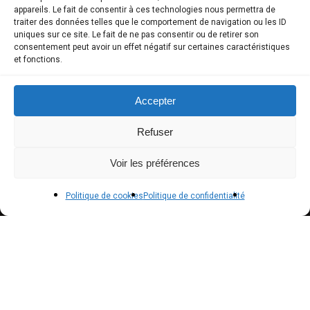
COMPTE CLIENT
appareils. Le fait de consentir à ces technologies nous permettra de
traiter des données telles que le comportement de navigation ou les ID
uniques sur ce site. Le fait de ne pas consentir ou de retirer son
Boutique
consentement peut avoir un effet négatif sur certaines caractéristiques
et fonctions.
Mon compte
Modes de paiement
Accepter
Livraison
Refuser
Conditions générales de vente
Voir les préférences
POLICIES
Politique de cookies
Politique de confidentialité
Politique de confidentialité – RGPD
Mentions légales
Politique de cookies (UE)