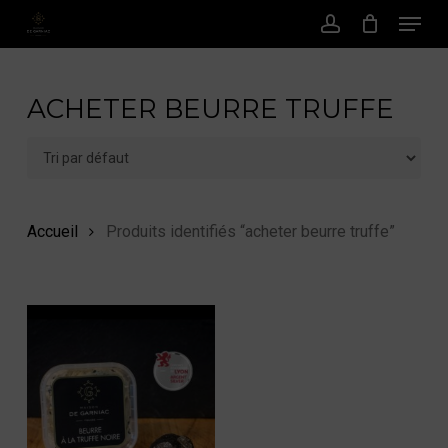
Menu
Passer
au
Compte
contenu
principal
ACHETER BEURRE TRUFFE
Accueil
Produits identifiés “acheter beurre truffe”