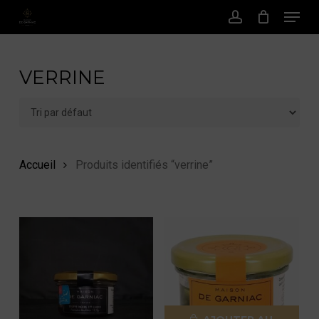
Menu
Passer
au
Compte
contenu
principal
VERRINE
Accueil
Produits identifiés “verrine”