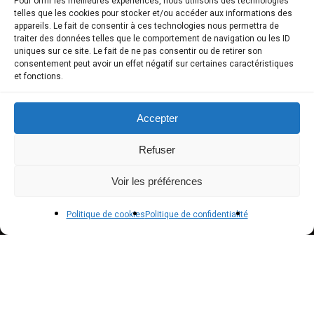
Pour offrir les meilleures expériences, nous utilisons des technologies
telles que les cookies pour stocker et/ou accéder aux informations des
COMPTE CLIENT
appareils. Le fait de consentir à ces technologies nous permettra de
traiter des données telles que le comportement de navigation ou les ID
uniques sur ce site. Le fait de ne pas consentir ou de retirer son
Boutique
consentement peut avoir un effet négatif sur certaines caractéristiques
et fonctions.
Mon compte
Modes de paiement
Accepter
Livraison
Refuser
Conditions générales de vente
Voir les préférences
POLICIES
Politique de cookies
Politique de confidentialité
Politique de confidentialité – RGPD
Mentions légales
Politique de cookies (UE)